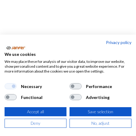
Privacy policy
Calzado de seguridad
We use cookies
We may place these for analysis of our visitor data, to improve our website,
Calzado
Zapatillas
show personalised content and to give you a great website experience. For
industria
Botas
more information about the cookies we use open the settings.
y zapatos
alimentaria
Necessary
Performance
Calzado de seguridad, Botas de
Functional
Advertising
seguridad y zapatos de seguridad
Accept all
Save selection
Aquí tenemos
calzado de seguridad
de calidad para todas
Deny
No, adjust
las actividades y sectores:
zapatos de seguridad y zapatos
de seguridad y botas de seguridad para industria,