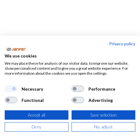
Privacy policy
Calzado industria
alimentaria
We use cookies
We may place these for analysis of our visitor data, to improve our website,
Calzado
show personalised content and to give you a great website experience. For
Zapatillas
more information about the cookies we use open the settings.
industria
Botas
y zapatos
alimentaria
Necessary
Performance
Functional
Advertising
Calzado de seguridad para
industria alimentaria
Accept all
Save selection
Selección profesional de
calzado de seguridad para la industria
Deny
No, adjust
alimentaria
. Diseñado para cumplir con las más estrictas