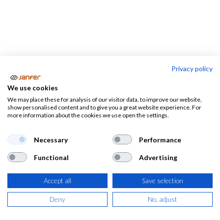
Privacy policy
Zapatos
We use cookies
We may place these for analysis of our visitor data, to improve our website,
Botas
show personalised content and to give you a great website experience. For
de
Accesorios
Zapatillas
more information about the cookies we use open the settings.
agua
Necessary
Performance
Zapatos para trabajar,
Functional
Advertising
zapatos cómodos para
Accept all
Save selection
trabajar
Deny
No, adjust
Encuentra aquí todo tipo de
zapatos para trabajar
. Hemos hecho una