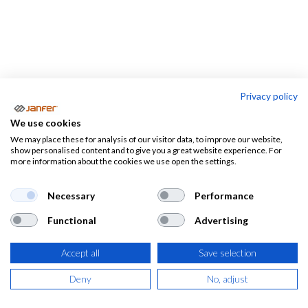
Privacy policy
Ofertas
We use cookies
We may place these for analysis of our visitor data, to improve our website,
EPIS
Vestuario
Calzado
Outl
show personalised content and to give you a great website experience. For
more information about the cookies we use open the settings.
Ofertas en Ropa de Trabajo y EPIS
Necessary
Performance
Functional
Advertising
No acumulable a otros descuentos, promociones u
ofertas. solo para unidades en stock. En caso de no
Accept all
Save selection
haber stock en la web, llámanos para ver si tenemos
Deny
No, adjust
stock en nuestra tienda de pinto.