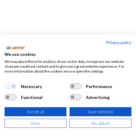
Privacy policy
Para el CALOR
We use cookies
We may place these for analysis of our visitor data, to improve our website,
CALZADO
EPIS
show personalised content and to give you a great website experience. For
CALOR Y
de
more information about the cookies we use open the settings.
PARA
ALTA
seguridad
EL
VISIBILIDAD
para el
Necessary
Performance
CALOR
CALOR
Functional
Advertising
Accept all
Save selection
Ropa de trabajo para el
Deny
No, adjust
verano, calzado