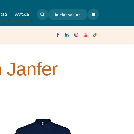
cto
Ayuda
Iniciar sesión
 Janfer