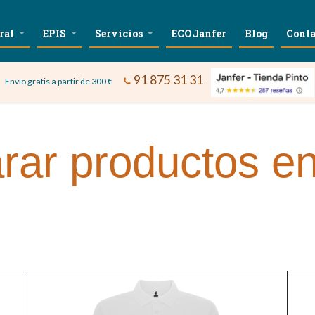
ral
EPIS
Servicios
ECOJanfer
Blog
Conta
91 875 31 31
Envío gratis a partir de 300 €
ar productos en