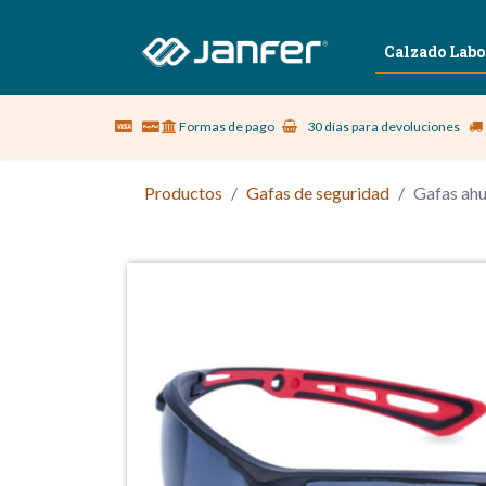
Sobre nosotros
Vestuario Laboral
Calzado Labo
Formas de pago
30 días para devoluciones
Productos
Gafas de seguridad
Gafas a