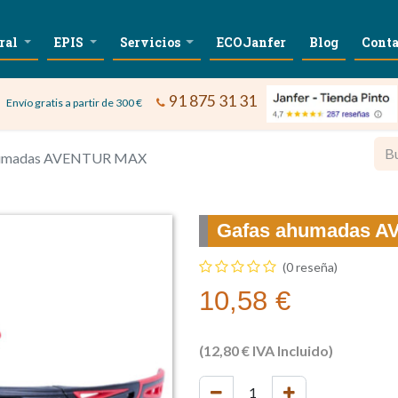
ral
EPIS
Servicios
ECOJanfer
Blog
Conta
91 875 31 31
Envío gratis a partir de 300 €
humadas AVENTUR MAX
Gafas ahumadas 
(0 reseña)
10,58
€
(
12,80
€
IVA Incluido)