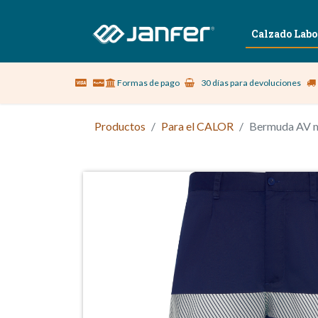
Sobre nosotros
Vestuario Laboral
Calzado Labo
Formas de pago
30 días para devoluciones
Productos
Para el CALOR
Bermuda AV m