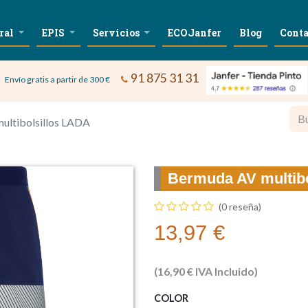
ral
EPIS
Servicios
ECOJanfer
Blog
Conta
91 875 31 31
Envío gratis a partir de 300 €
ultibolsillos LADA
Bermuda AV multib
(0 reseña)
13,97
€
(
16,90
€
IVA Incluido)
COLOR