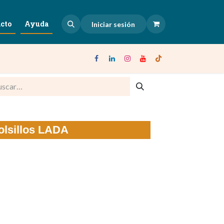
cto
Ayuda
Iniciar sesión
olsillos LADA