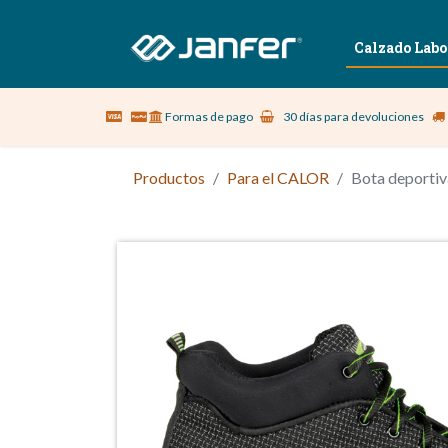
Sobre nosotros
Vestuario Laboral
Calzado Labo
Formas de pago
30 días para devoluciones
Productos
Para el CALOR
Bota deporti