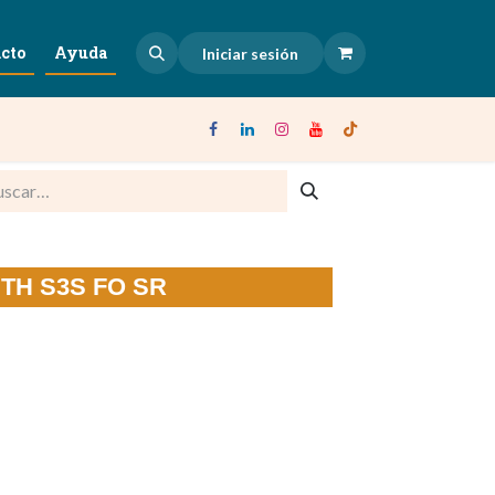
cto
Ayuda
Iniciar sesión
UTH S3S FO SR