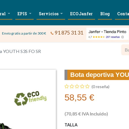
ral
EPIS
Servicios
ECOJanfer
Blog
Conta
91 875 31 31
Envío gratis a partir de 300 €
va YOUTH S3S FO SR
Bota deportiva YO
(0 reseña)
58,55
€
(
70,85
€
IVA Incluido)
TALLA