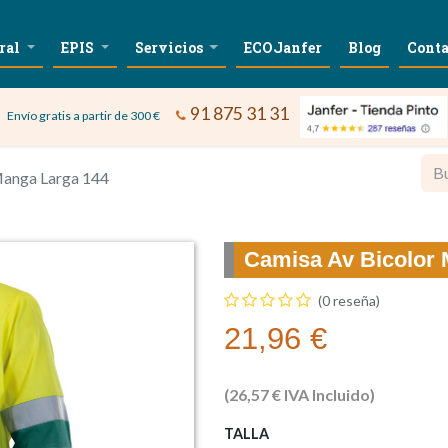
ral
EPIS
Servicios
ECOJanfer
Blog
Conta
91 875 31 31
Envío gratis a partir de 300 €
Manga Larga 144
Camisa Av Bicolor 
(0 reseña)
21,96
€
(
26,57
€
IVA Incluido)
TALLA