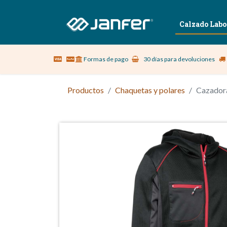
Sobre nosotros
Vestuario Laboral
Calzado Labo
Formas de pago
30 días para devoluciones
Productos
Chaquetas y polares
Cazador