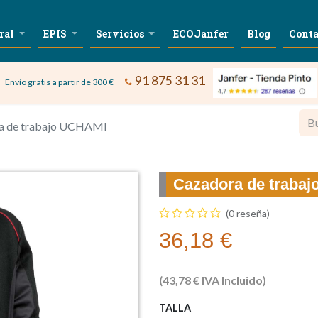
ral
EPIS
Servicios
ECOJanfer
Blog
Conta
91 875 31 31
Envío gratis a partir de 300 €
a de trabajo UCHAMI
Cazadora de traba
(0 reseña)
36,18
€
(
43,78
€
IVA Incluido)
TALLA