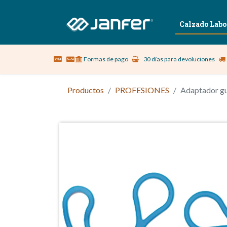
Sobre nosotros
Vestuario Laboral
Calzado Labo
Formas de pago
30 días para devoluciones
Productos
PROFESIONES
Adaptador g