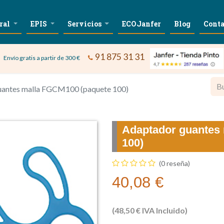
ral
EPIS
Servicios
ECOJanfer
Blog
Conta
91 875 31 31
Envío gratis a partir de 300 €
uantes malla FGCM100 (paquete 100)
Adaptador guantes
100)
(0 reseña)
40,08
€
(
48,50
€
IVA Incluido)