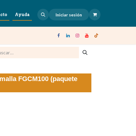
cto
Ayuda
Iniciar sesión
 malla FGCM100 (paquete