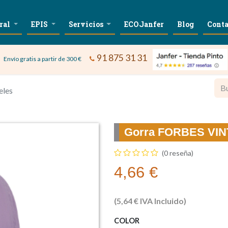
ral
EPIS
Servicios
ECOJanfer
Blog
Conta
91 875 31 31
Envío gratis a partir de 300 €
eles
Gorra FORBES VIN
(0 reseña)
4,66
€
(
5,64
€
IVA Incluido)
COLOR