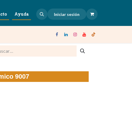
cto
Ayuda
Iniciar sesión
ímico 9007