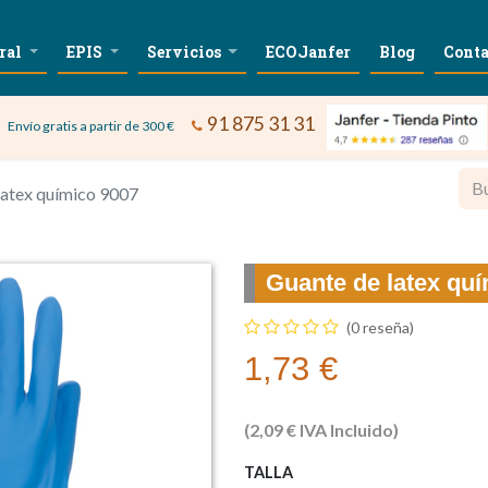
ral
EPIS
Servicios
ECOJanfer
Blog
Conta
91 875 31 31
Envío gratis a partir de 300 €
latex químico 9007
Guante de latex qu
(0 reseña)
1,73
€
(
2,09
€
IVA Incluido)
TALLA