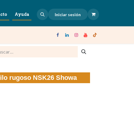
cto
Ayuda
Iniciar sesión
rilo rugoso NSK26 Showa