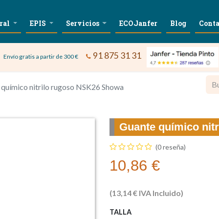
ral
EPIS
Servicios
ECOJanfer
Blog
Conta
91 875 31 31
Envío gratis a partir de 300 €
 químico nitrilo rugoso NSK26 Showa
Guante químico nit
(0 reseña)
10,86
€
(
13,14
€
IVA Incluido)
TALLA