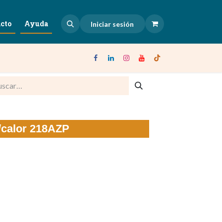
cto
Ayuda
Iniciar sesión
o/calor 218AZP