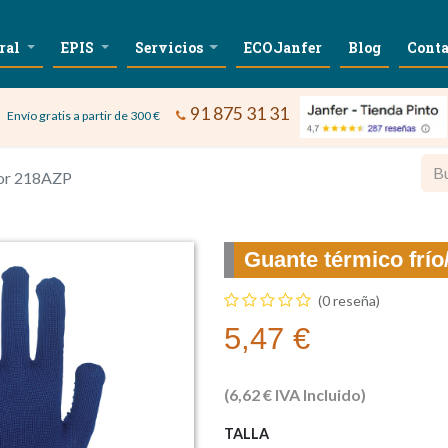
ral
EPIS
Servicios
ECOJanfer
Blog
Conta
91 875 31 31
Envío gratis a partir de 300 €
lor 218AZP
Guante térmico frí
(0 reseña)
5,47
€
(
6,62
€
IVA Incluido)
TALLA