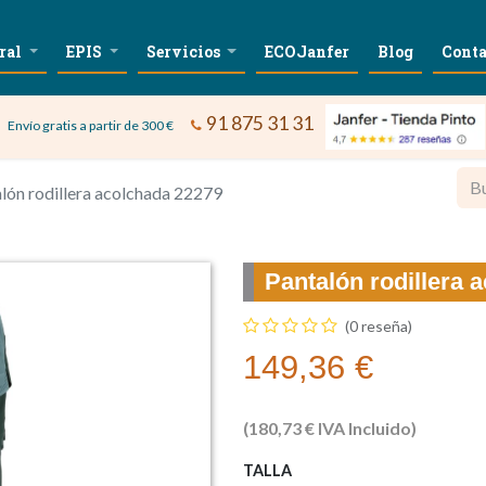
ral
EPIS
Servicios
ECOJanfer
Blog
Conta
91 875 31 31
Envío gratis a partir de 300 €
lón rodillera acolchada 22279
Pantalón rodillera 
(0 reseña)
149,36
€
(
180,73
€
IVA Incluido)
TALLA