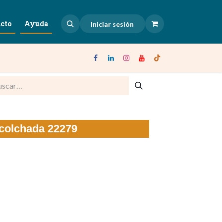
cto
Ayuda
Iniciar sesión
acolchada 22279