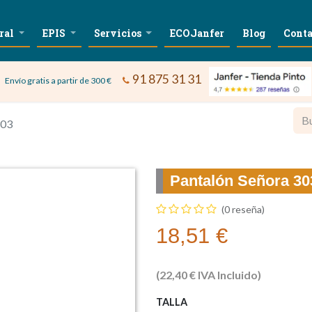
ral
EPIS
Servicios
ECOJanfer
Blog
Conta
91 875 31 31
Envío gratis a partir de 300 €
303
Pantalón Señora 30
(0 reseña)
18,51
€
(
22,40
€
IVA Incluido)
TALLA