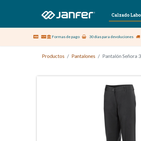
Sobre nosotros
Vestuario Laboral
Calzado Labo
Formas de pago
30 días para devoluciones
Productos
Pantalones
Pantalón Señora 