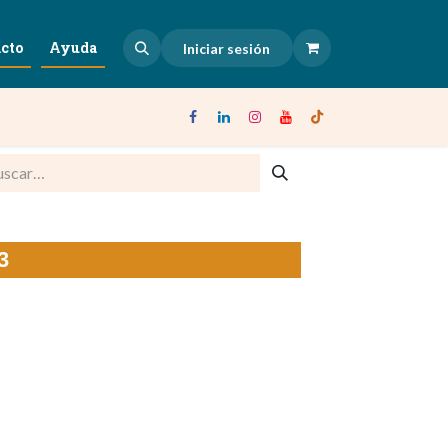
cto
Ayuda
Iniciar sesión
3