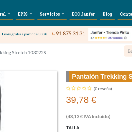
ral
EPIS
Servicios
ECOJanfer
Blog
Conta
91 875 31 31
Envío gratis a partir de 300 €
ekking Stretch 103022S
Pantalón Trekking 
(0 reseña)
39,78
€
(
48,13
€
IVA Incluido)
TALLA