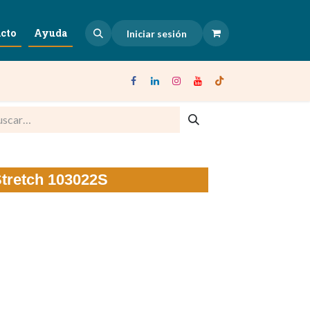
cto
Ayuda
Iniciar sesión
Stretch 103022S