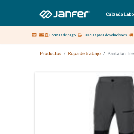
Sobre nosotros
Vestuario Laboral
Calzado Labo
Formas de pago
30 días para devoluciones
Productos
Ropa de trabajo
Pantalón Tr