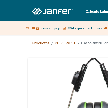
Sobre nosotros
Vestuario Laboral
Calzado Labo
Formas de pago
30 días para devoluciones
Productos
PORTWEST
Casco antirrui