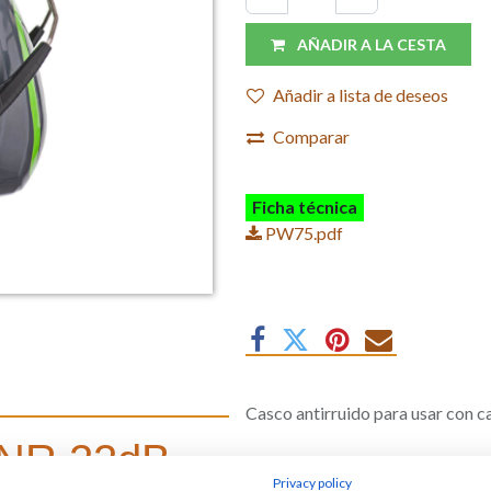
AÑADIR A LA CESTA
Añadir a lista de deseos
Comparar
Ficha técnica
PW75.pdf
Casco antirruido para usar con 
 SNR 22dB
Marca
:
Portwest
Privacy policy