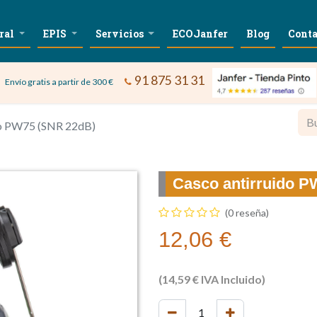
ral
EPIS
Servicios
ECOJanfer
Blog
Conta
91 875 31 31
Envío gratis a partir de 300 €
do PW75 (SNR 22dB)
Casco antirruido 
(0 reseña)
12,06
€
(
14,59
€
IVA Incluido)