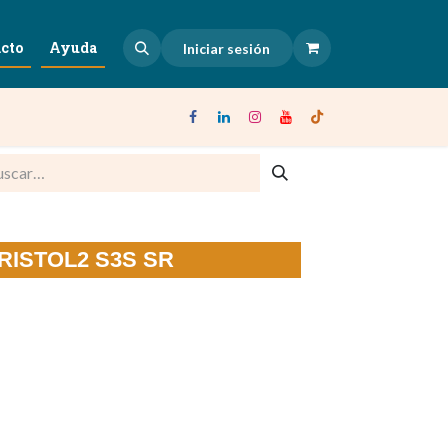
cto
Ayuda
Iniciar sesión
 BRISTOL2 S3S SR