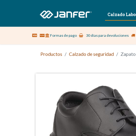
Sobre nosotros
Vestuario Laboral
Calzado Labo
Formas de pago
30 días para devoluciones
Productos
Calzado de seguridad
Zapato