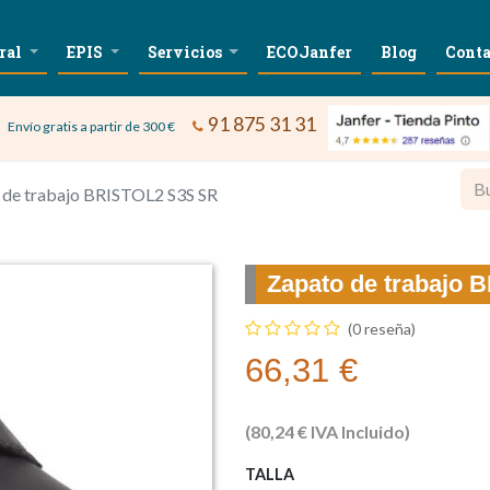
ral
EPIS
Servicios
ECOJanfer
Blog
Conta
91 875 31 31
Envío gratis a partir de 300 €
 de trabajo BRISTOL2 S3S SR
Zapato de trabajo
(0 reseña)
66,31
€
(
80,24
€
IVA Incluido)
TALLA