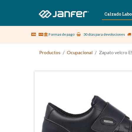
Sobre nosotros
Vestuario Laboral
Calzado Labo
Formas de pago
30 días para devoluciones
Productos
Ocupacional
Zapato velcro