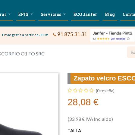
ral
EPIS
Servicios
ECOJanfer
Blog
Conta
91 875 31 31
Envío gratis a partir de 300 €
 ESCORPIO O1 FO SRC
Zapato velcro ES
(0 reseña)
28,08
€
(
33,98
€
IVA Incluido)
TALLA