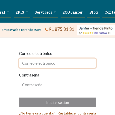
ral
EPIS
Servicios
ECOJanfer
Blog
Conta
91 875 31 31
Envío gratis a partir de 300 €
Correo electrónico
Contraseña
Iniciar sesión
¿No tiene una cuenta?
Restablecer contraseña