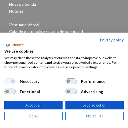
Nuestra tienda
Noticias
Vestuario laboral
Calzado de trabajo y calzado de seguridad
Equipos de protección individual EPIS
Privacy policy
Janfer Recomienda
We use cookies
Proveedores
We may place these for analysis of our visitor data, to improve our website,
Janfer y los ODS
show personalised content and to give you a great website experience. For
more information about the cookies we use open the settings.
Ropa de trabajo y EPIS para:
Logística-Almacén
Necessary
Performance
Agricultor, jardinero
Functional
Advertising
Electricistas
Camareros
Accept all
Save selection
Limpieza
Cocineros
Deny
No, adjust
Sanitarios
Construcción