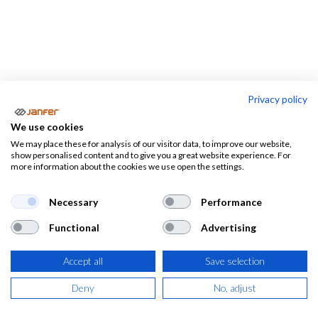
Privacy policy
Pantalones
We use cookies
We may place these for analysis of our visitor data, to improve our website,
show personalised content and to give you a great website experience. For
Pantalones
Camisetas
Polos
more information about the cookies we use open the settings.
Necessary
Performance
Functional
Advertising
Pantalones de trabajo para
Accept all
Save selection
industria.
Deny
No, adjust
Encuentra
pantalones para industria
y pantalones para
todo tipo de trabajo: pantalones para construcción,