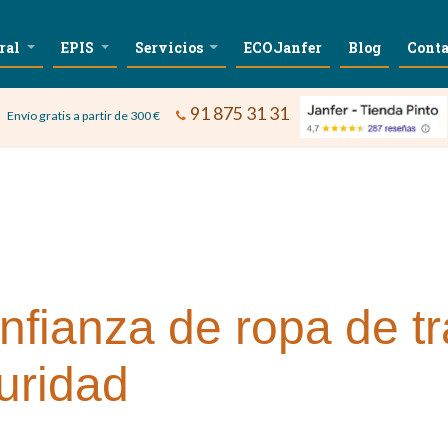
ral
EPIS
Servicios
ECOJanfer
Blog
Conta
91 875 31 31
Envío gratis a partir de 300 €
nfianza de ropa de t
uridad