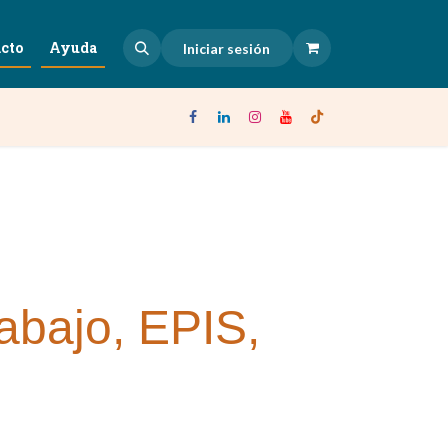
cto
Ayuda
Iniciar sesión
rabajo, EPIS,