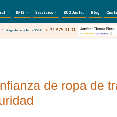
ral
EPIS
Servicios
ECOJanfer
Blog
Conta
91 875 31 31
Envío gratis a partir de 300 €
nfianza de ropa de t
uridad