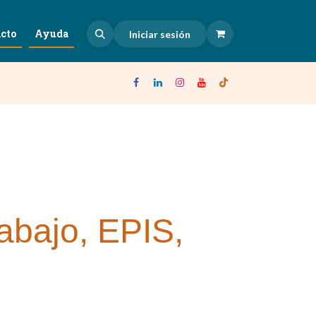
cto
Ayuda
Iniciar sesión
rabajo, EPIS,