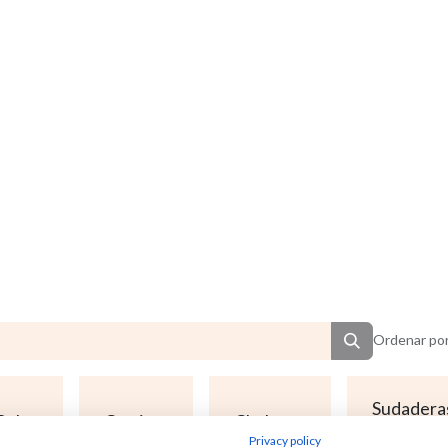
Ordenar por
Sudadera
Polos
Camisas
Chalecos
y jerseys
Privacy policy