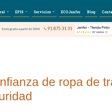
ral
EPIS
Servicios
ECOJanfer
Blog
Conta
91 875 31 31
Envío gratis a partir de 300 €
nfianza de ropa de t
uridad