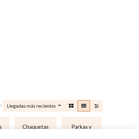
Llegadas más recientes
:
s
Chaquetas
Parkas y
Conjunto
y polares
cazadoras
de lluvia