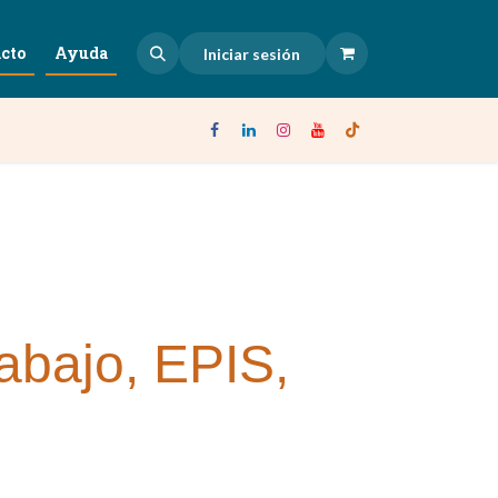
cto
Ayuda
Iniciar sesión
rabajo, EPIS,