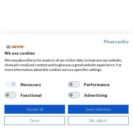
Privacy policy
Jardineros, agricultores
We use cookies
We may place these for analysis of our visitor data, to improve our website,
Almacen-
Camareros
Electricistas
show personalised content and to give you a great website experience. For
logistica
more information about the cookies we use open the settings.
Necessary
Performance
Functional
Advertising
Ropa de trabajo para jardineros,
ropa para agricultores, calzado de
Accept all
Save selection
seguridad para jardinería, EPIS para
Deny
No, adjust