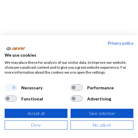
Privacy policy
Frío extremo
We use cookies
We may place these for analysis of our visitor data, to improve our website,
Ropa
Ropa
Frío
show personalised content and to give you a great website experience. For
ignífuga y
more information about the cookies we use open the settings.
desechable
extremo
multirriesgos
Necessary
Performance
Ropa de trabajo para frío extremo
Functional
Advertising
Te ofrecemos
ropa de trabajo para frío extremo.
Lo que
Accept all
Save selection
necesitas para trabajar en cámaras frigoríficas, almacenes de
Deny
No, adjust
frío negativo y trabajos en exteriores con temperaturas bajo
cero. Nuestro catálogo cuenta con prendas técnicas