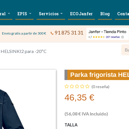
ral
EPIS
Servicios
ECOJanfer
Blog
Conta
91 875 31 31
Envío gratis a partir de 300 €
ta HELSINKI2 para -20ºC
Parka frigorista HE
(0 reseña)
46,35
€
(
56,08
€
IVA Incluido)
TALLA