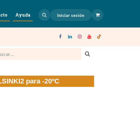
cto
Ayuda
Iniciar sesión
LSINKI2 para -20ºC