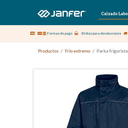
Sobre nosotros
Vestuario Laboral
Calzado Labo
Formas de pago
30 días para devoluciones
Productos
Frío extremo
Parka frigoris