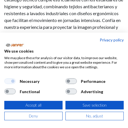
higiene y seguridad, combinando tejidos antibacterianos y
resistentes a lavados industriales con diseños ergonómicos
que facilitan el movimiento en jornadas intensivas. Confía en
nuestra experiencia para proyectar la imagen profesional y
impecable que tu centro sanitario merece, garantizando
Privacy policy
siempre el máximo confort y protección para tu equipo.
We use cookies
We may place these for analysis of our visitor data, to improve our website,
show personalised content and to give you a great website experience. For
more information about the cookies we use open the settings.
Necessary
Performance
¿Lo tienes
Functional
Advertising
Accept all
Save selection
Deny
No, adjust
claro? Pues también puedes ir