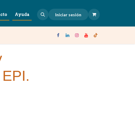
cto
Ayuda
Iniciar sesión
y
 EPI.