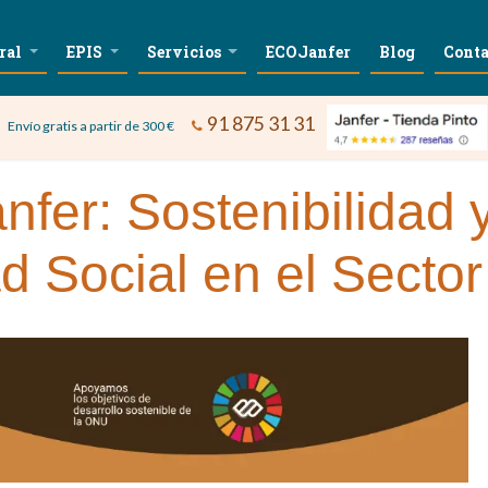
ral
EPIS
Servicios
ECOJanfer
Blog
Conta
91 875 31 31
Envío gratis a partir de 300 €
fer: Sostenibilidad 
 Social en el Sector