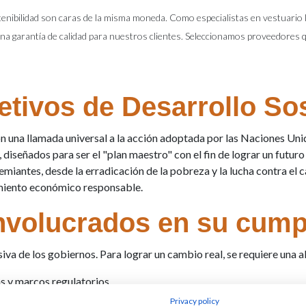
stenibilidad son caras de la misma moneda. Como especialistas en vestuari
una garantía de calidad para nuestros clientes. Seleccionamos proveedores
etivos de Desarrollo So
n una llamada universal a la acción adoptada por las Naciones Un
diseñados para ser el "plan maestro" con el fin de lograr un futur
miantes, desde la erradicación de la pobreza y la lucha contra el 
cimiento económico responsable.
nvolucrados en su cump
va de los gobiernos. Para lograr un cambio real, se requiere una al
s y marcos regulatorios.
prácticas de gestión ética, eficiencia de recursos y bienestar lab
Privacy policy