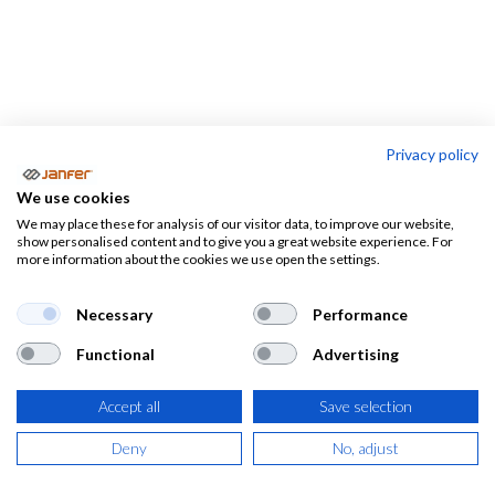
Privacy policy
Mosquetones
We use cookies
We may place these for analysis of our visitor data, to improve our website,
Arneses
Kits
Cinturones d
show personalised content and to give you a great website experience. For
more information about the cookies we use open the settings.
anticaídas
anticaídas
posicionamien
Necessary
Performance
Mosquetones
Functional
Advertising
Te mostramos una selección de
mosquetones
de distintos
Accept all
Save selection
tipos y materiales. Encontrarás
mosquetones básicos
,
automáticos, giratorios, etc. Tan sólo utiliza nuestros filtros
Deny
No, adjust
para encontrar el mosquetón más adecuado a tus