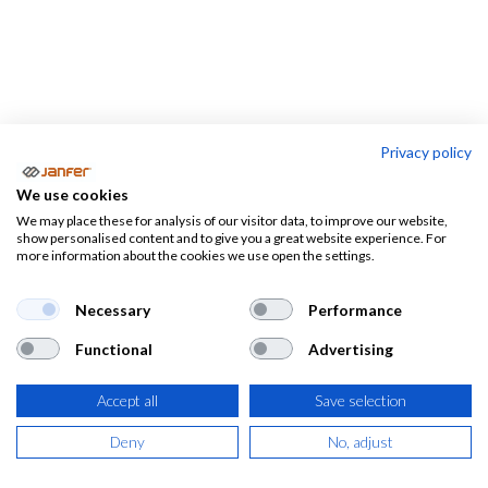
Privacy policy
Ropa desechable
We use cookies
We may place these for analysis of our visitor data, to improve our website,
Ropa
Ropa
Frío
show personalised content and to give you a great website experience. For
ignífuga y
more information about the cookies we use open the settings.
desechable
extremo
multirriesgos
Necessary
Performance
Functional
Advertising
Ropa desechable
En esta sección encontrarás todo tipo de
ropa desechable
Accept all
Save selection
para trabajar Monos desechables, cubrebotas, batas, y todo
Deny
No, adjust
tipo de prendas desechables tanto de protección higiénica
como protección química. Utiliza nuestros filtros y ajusta tu