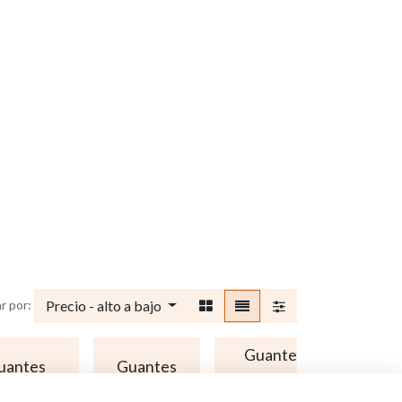
Precio - alto a bajo
r por:
Guantes
uantes
Guantes
usos
Man
léctricos
térmicos
especiales