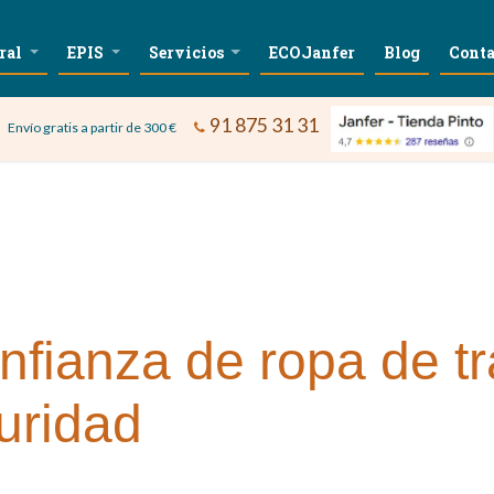
ral
EPIS
Servicios
ECOJanfer
Blog
Conta
91 875 31 31
Envío gratis a partir de 300 €
nfianza de ropa de t
uridad