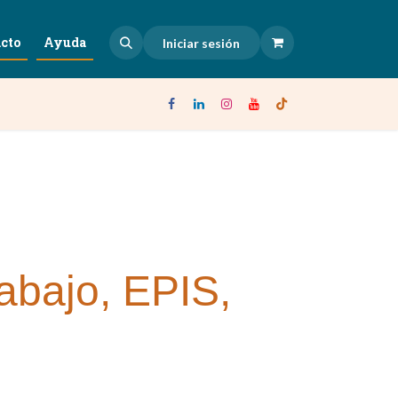
cto
Ayuda
Iniciar sesión
rabajo, EPIS,