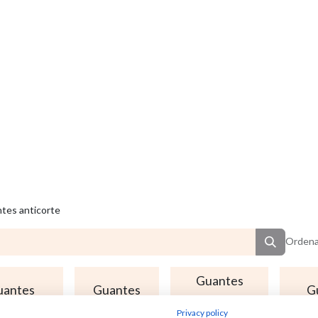
tes anticorte
Ordena
Guantes
uantes
Guantes
G
uso
echables
químicos
die
Privacy policy
alimentario