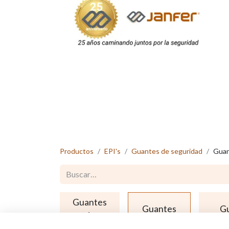
Productos
EPI's
Guantes de seguridad
Guan
Guantes
Guantes
G
de
anticorte
des
trabajo