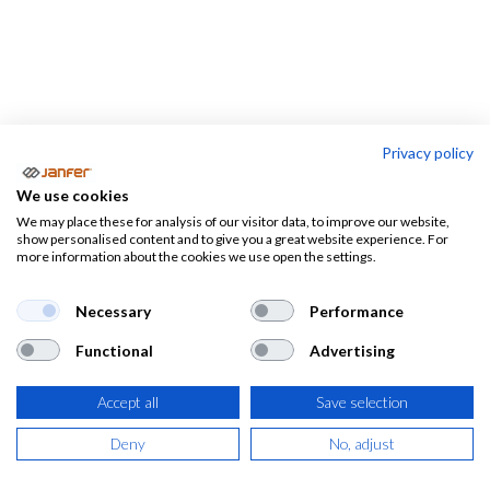
Privacy policy
Cascos antirruido
We use cookies
We may place these for analysis of our visitor data, to improve our website,
Tapones
Diademas
Cascos
show personalised content and to give you a great website experience. For
auditivos
antirruido
antirruido
more information about the cookies we use open the settings.
Necessary
Performance
Cascos antirruido
Functional
Advertising
Aquí encontrarás una selección de cascos anti-ruido.
Te
mostramos desde
cascos auditivos básicos
hasta cascos
Accept all
Save selection
anti ruido acoplables a cascos. Utiliza nuestro filtro y
Deny
No, adjust
encuentra la protección auditiva que necesitas.