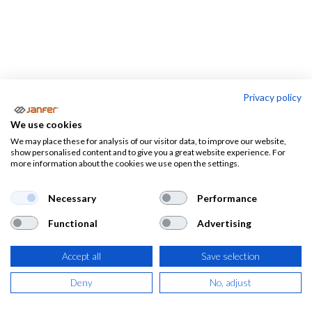
Privacy policy
Mascarillas
We use cookies
We may place these for analysis of our visitor data, to improve our website,
Mascarillas
Máscaras
Filtros
show personalised content and to give you a great website experience. For
more information about the cookies we use open the settings.
Necessary
Performance
Mascarillas respiratorias
Functional
Advertising
En esta sección encontrarás
mascarillas respiratorias
de
todos los tipos. Te mostramos mascarillas FFP1, FFP2 y
Accept all
Save selection
FFP3, tanto moldeadas como plegables, con y sin válvula.
Deny
No, adjust
Tenemos mascarillas desechables y reutilizables, para
vapores orgánicos o con filtro para carbón activo. Tan sólo