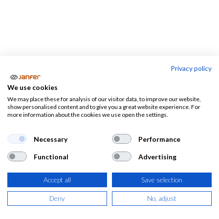
Privacy policy
Camisas
We use cookies
We may place these for analysis of our visitor data, to improve our website,
show personalised content and to give you a great website experience. For
Pantalones
Camisetas
Polos
more information about the cookies we use open the settings.
Necessary
Performance
Functional
Advertising
Camisas de alta visibilidad
Accept all
Save selection
Aquí encontrarás todo tipo de camisas de alta
visibilidad
tanto de manga larga como de manga corta.
Deny
No, adjust
Utiliza los filtros para ajustar tu búsqueda y encontrar la
camisa de trabajo reflectante que necesites.