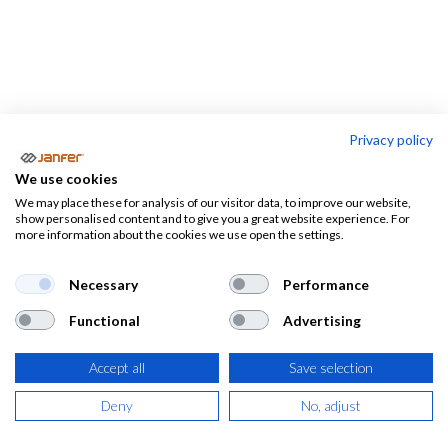
Privacy policy
Casacas
We use cookies
We may place these for analysis of our visitor data, to improve our website,
Batas
Pijamas
Pantalones
show personalised content and to give you a great website experience. For
sanitarias
sanitarios
more information about the cookies we use open the settings.
Necessary
Performance
Casacas sanitarias
Functional
Advertising
Aquí te mostramos una selección de camisolas y casacas
sanitarias en una gran variedad de tallas, colores y
Accept all
Save selection
tejidos.
Utiliza nuestros filtros para ajustar tu búsqueda y
Deny
No, adjust
encontrar la casaca sanitaria más adecuada a tus
necesidades.