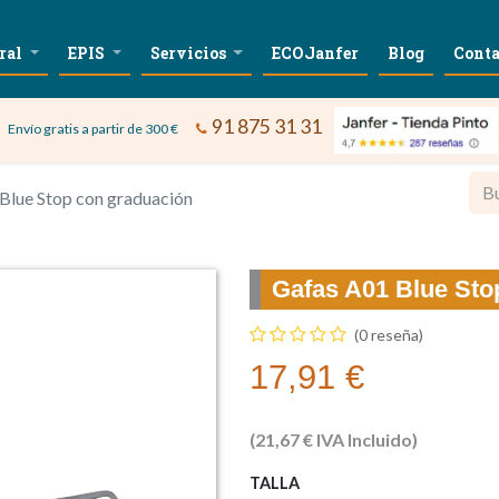
ral
EPIS
Servicios
ECOJanfer
Blog
Conta
91 875 31 31
Envío gratis a partir de 300 €
Blue Stop con graduación
Gafas A01 Blue Sto
(0 reseña)
17,91
€
(
21,67
€
IVA Incluido)
TALLA