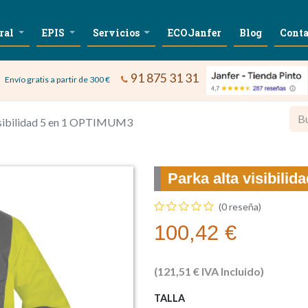
ral
EPIS
Servicios
ECOJanfer
Blog
Conta
91 875 31 31
Envío gratis a partir de 300 €
visibilidad 5 en 1 OPTIMUM3
Parka alta visibili
(0 reseña)
100,42
€
(
121,51
€
IVA Incluido)
TALLA