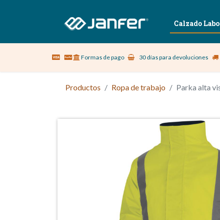
Sobre nosotros
Vestuario Laboral
Calzado Labo
Formas de pago
30 días para devoluciones
Productos
Ropa de trabajo
Parka alta 