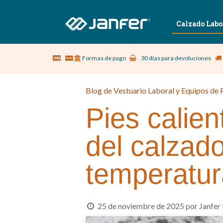
Sobre nosotros
Vestuario Laboral
Calzado Labo
Formas de pago
30 días para devoluciones
Blog de Vestuario Laboral y Equipos de P
Pies calien
del calzad
temperatur
25 de noviembre de 2025
por
Janfer