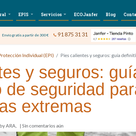
ral
EPIS
Servicios
ECOJanfer
Blog
Conta
91 875 31 31
Envío gratis a partir de 300 €
rotección Individual (EPI)
Pies calientes y seguros: guía definitiva del
tes y seguros: guía
o de seguridad par
as extremas
 by ARA,
| Sin comentarios aún