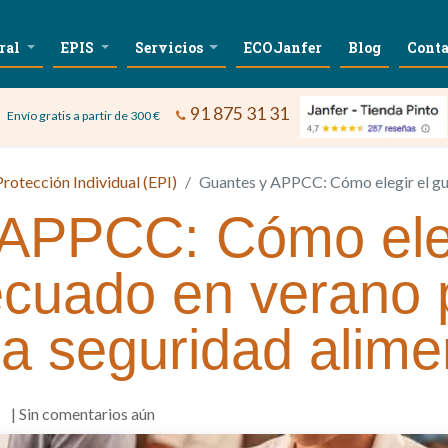
ral
EPIS
Servicios
ECOJanfer
Blog
Conta
91 875 31 31
Envío gratis a partir de 300 €
rotección Individual (EPI)
Guantes y APPCC: Cómo elegir el guante adecuado
APPCC: Cómo eleg
cuado en verano 
la seguridad alime
| Sin comentarios aún