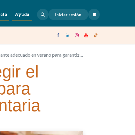
cto
Ayuda
Iniciar sesión
 en verano para garantizar la seguridad alimentaria
ir el
para
ntaria