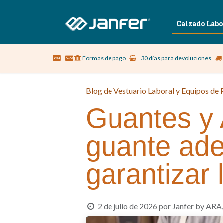
Sobre nosotros
Vestuario Laboral
Calzado Labo
Formas de pago
30 días para devoluciones
Blog de Vestuario Laboral y Equipos de P
Guantes y 
guante ade
garantizar 
2 de julio de 2026
por
Janfer by ARA,