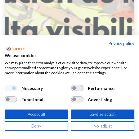
Privacy policy
We use cookies
We may place these for analysis of our visitor data, to improve our website,
show personalised content and to give you a great website experience. For
more information about the cookies we use open the settings.
Hoy queremos hacer un breve post para explicaros las
Necessary
Performance
categorías en las que se clasifica la
ropa de alta
visibilidad. Porque no todos nuestros clientes son
Functional
Advertising
técnicos en PRL pero sí tienen obligación de usar este
Accept all
Save selection
tipo de prendas, queremos facilitar su decisión de
compra.
Deny
No, adjust
Cuando hablamos de ropa de alta visibilidad, no sólo