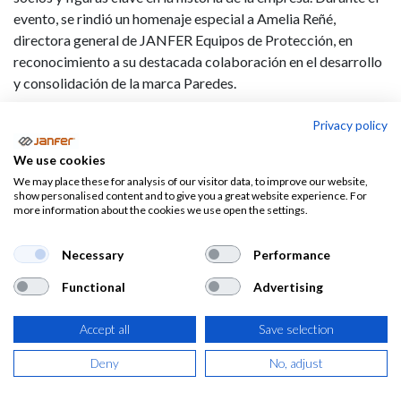
evento, se rindió un homenaje especial a Amelia Reñé,
directora general de JANFER Equipos de Protección, en
reconocimiento a su destacada colaboración en el desarrollo
y consolidación de la marca Paredes.
El galardón fue entregado por Rafael Paredes, CEO de Grupo
Privacy policy
Paredes, quien destacó la visión, dedicación y compromiso de
We use cookies
Reñé en momentos clave para la evolución de la empresa. La
We may place these for analysis of our visitor data, to improve our website,
presencia de Reñé y de Carmen Téllez, subdirectora de
show personalised content and to give you a great website experience. For
JANFER, en la celebración subraya la estrecha relación entre
more information about the cookies we use open the settings.
ambas compañías y su trayectoria conjunta en el sector.
Necessary
Performance
Desde JANFER, expresaron su agradecimiento por el
reconocimiento y felicitaron a Grupo Paredes por su 70º
Functional
Advertising
aniversario, destacando el excelente diseño del logo
conmemorativo y la fortaleza de la marca en un mercado
Accept all
Save selection
altamente competitivo.
Deny
No, adjust
Con este evento, Grupo Paredes no solo celebró siete