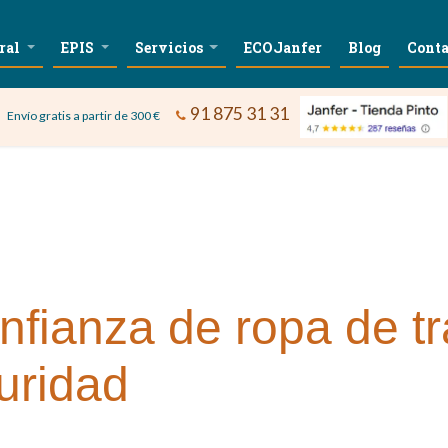
ral
EPIS
Servicios
ECOJanfer
Blog
Conta
91 875 31 31
Envío gratis a partir de 300 €
nfianza de ropa de t
uridad