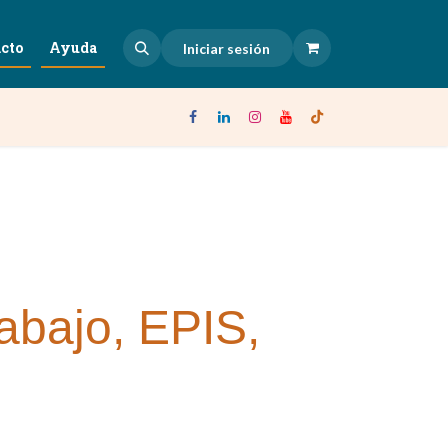
cto
Ayuda
Iniciar sesión
rabajo, EPIS,