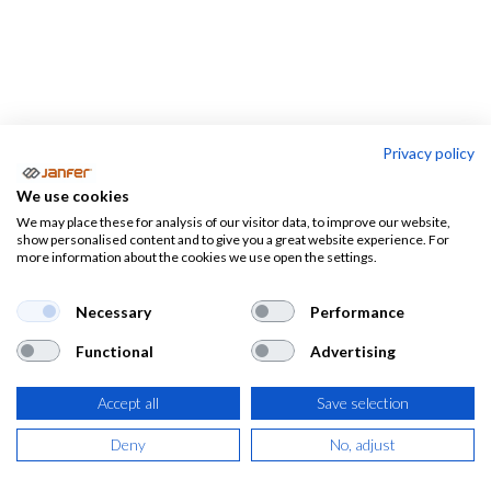
Privacy policy
Protección de la cabeza
We use cookies
We may place these for analysis of our visitor data, to improve our website,
Cascos
Gorras
show personalised content and to give you a great website experience. For
de
Accesorios
more information about the cookies we use open the settings.
antigolpes
seguridad
Necessary
Performance
EPIs de Protección de la Cabeza |
Functional
Advertising
Cascos de Seguridad y Antigolpes
.
Accept all
Save selection
En esta sección encontrarás una selección de artículos
Deny
No, adjust
indicados para la
protección de la cabeza.
Te mostramos
cascos de seguridad
,
gorras antigolpe
y demás accesorios