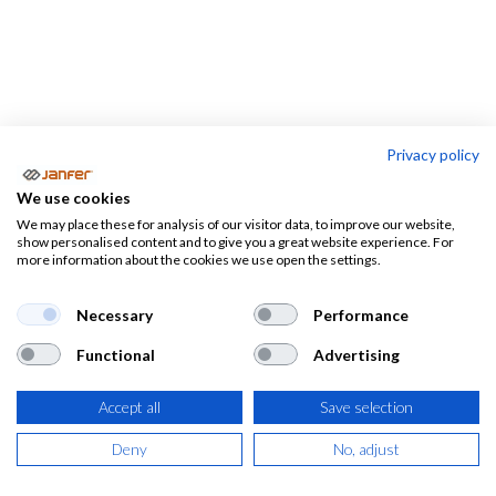
Privacy policy
Trabajo en alturas
We use cookies
We may place these for analysis of our visitor data, to improve our website,
Arneses
Kits
Cinturones d
show personalised content and to give you a great website experience. For
more information about the cookies we use open the settings.
anticaídas
anticaídas
posicionamien
Necessary
Performance
Trabajo en alturas
Functional
Advertising
En esta sección te mostramos todo tipo de
equipos de
Accept all
Save selection
protección para el trabajo en alturas
. Aquí encontrarás
Deny
No, adjust
arneses anticaídas
, cinturones de posicionamiento,
absorbedores de energía, cuerdas, eslingas, mosquetones,