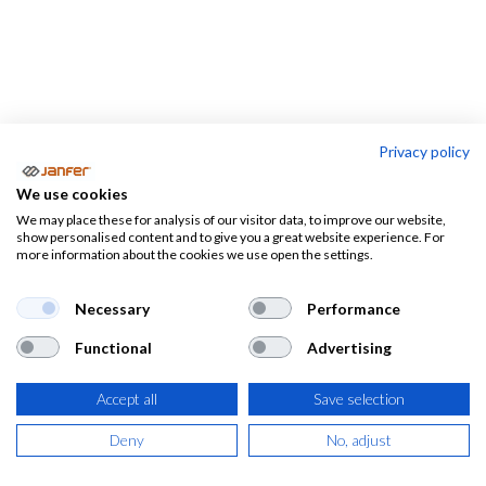
Privacy policy
PORTWEST
We use cookies
We may place these for analysis of our visitor data, to improve our website,
DELTA
3L
COFRA
PAREDE
show personalised content and to give you a great website experience. For
PLUS
more information about the cookies we use open the settings.
​Ropa de trabajo, vestuario
Necessary
Performance
Functional
Advertising
alta visibilidad, ropa ignífuga,
ropa para frío negativo y
Accept all
Save selection
más de Portwest
Deny
No, adjust